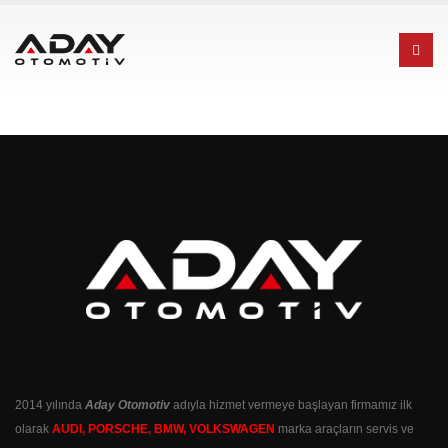
2014 yılında
Aday Otomotiv
adıyla hizmet vermeye başlayan firmamız ilk
olarak
AUDI, PORSCHE, BMW, VOLKSWAGEN
marka araçların servis ve