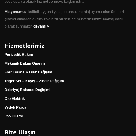
yedek parça olarak hizmet vermeye başlamıştır…
Misyonumuz
;
kaliteli, uygun fiyata, sorunsuz montaj uyumu olan ürünleri
şikayet almadan eksiksiz ve hızlı bir şekilde müşterilerimize montaj dahil
olarak sunmaktır.
devamı >
Hizmetlerimiz
Periyodik Bakım
Mekanik Bakım Onarım
Fren Balata & Disk Değişim
Triger Set – Kayış – Zincir Değişim
Debriyaj Balatası Değişimi
Oto Elektrik
Yedek Parça
Oto Kuaför
Bize Ulaşın