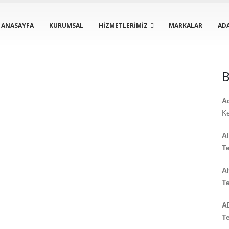
ANASAYFA
KURUMSAL
HIZMETLERIMIZ
MARKALAR
ADA
B
A
Ke
A
Te
A
Te
A
Te