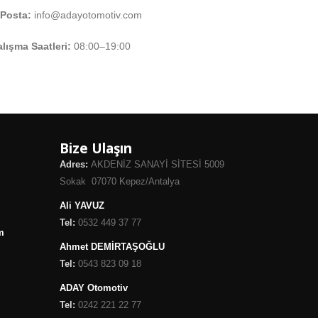
-Posta:
info@adayotomotiv.com
lışma Saatleri:
08:00–19:00
Bize Ulaşın
Adres:
AKDENİZ SANAYİ SİTESİ 5009
Sokak 07070 Kepez/Antalya
Ali YAVUZ
Tel:
0532 449 37 77
m
Ahmet DEMİRTAŞOĞLU
Tel:
0543 823 09 18
ADAY Otomotiv
Tel:
0242 221 22 77