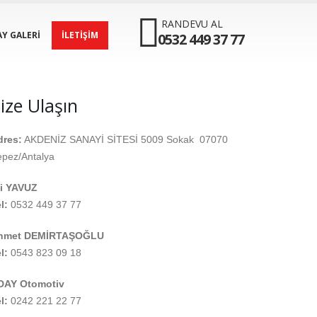
RANDEVU AL
Y GALERI
İLETIŞIM
0532 449 37 77
ize Ulaşın
dres:
AKDENİZ SANAYİ SİTESİ 5009 Sokak 07070
pez/Antalya
li YAVUZ
l:
0532 449 37 77
hmet DEMİRTAŞOĞLU
l:
0543 823 09 18
DAY Otomotiv
l:
0242 221 22 77