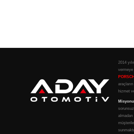
2014 yıl
vermeye 
PORSCH
araçların
hizmet v
Misyon
sorunsuz
almadan e
müşterile
sunmaktı