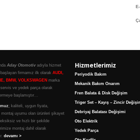
E
Ça
Hizmetlerimiz
ında
Aday Otomotiv
adıyla hizmet
başlayan firmamız ilk olarak
AUDI,
Periyodik Bakım
E, BMW, VOLKSWAGEN
marka
Mekanik Bakım Onarım
 servis ve yedek parça olarak
Fren Balata & Disk Değişim
ermeye başlamıştır…
Triger Set – Kayış – Zincir Değişi
umuz
;
kaliteli, uygun fiyata,
Debriyaj Balatası Değişimi
 montaj uyumu olan ürünleri şikayet
ksiksiz ve hızlı bir şekilde
Oto Elektrik
rimize montaj dahil olarak
Yedek Parça
r.
devamı >